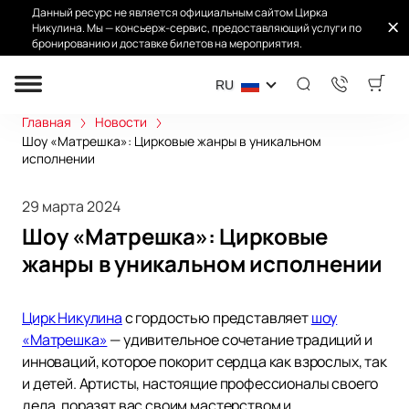
Данный ресурс не является официальным сайтом Цирка
Никулина. Мы — консьерж-сервис, предоставляющий услуги по
бронированию и доставке билетов на мероприятия.
RU
Главная
Новости
Шоу «Матрешка»: Цирковые жанры в уникальном
исполнении
29 марта 2024
Шоу «Матрешка»: Цирковые
жанры в уникальном исполнении
Цирк Никулина
с гордостью представляет
шоу
«Матрешка»
— удивительное сочетание традиций и
инноваций, которое покорит сердца как взрослых, так
и детей. Артисты, настоящие профессионалы своего
дела, поразят вас своим мастерством и