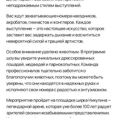
неподражаемым стилем выступлений.
Вас ждут захватывающие номера наездников,
акробатов, гимнастов и жонглеров. Каждое
выступление — это настоящее искусство, которое
заставит вас задержать дыхание и восхититься
невероятной силой и грацией артистов.
Особое внимание уделено животным. В программе
шоу вы увидите уникальных дрессированных
лошадей, медведей и парнокопытных. Команда
профессионалов тщательно заботится о
благополучии животных, поэтому вы можете быть
уверены, что они находятся в надежных руках и
исполняют свои номера с радостью и энтузиазмом.
Мероприятие пройдет на площадке цирка Никулина —
легендарной арене, которая уже более 100 лет радует
зрителей своими незабываемыми представлениями.