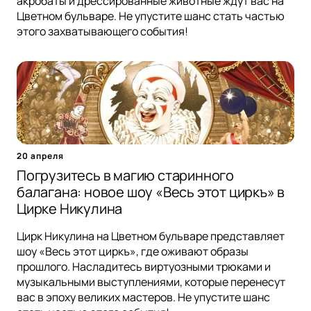
акробаты и дрессированные животные ждут вас на
Цветном бульваре. Не упустите шанс стать частью
этого захватывающего события!
20 апреля
Погрузитесь в магию старинного
балагана: новое шоу «Весь этот циркъ» в
Цирке Никулина
Цирк Никулина на Цветном бульваре представляет
шоу «Весь этот циркъ», где оживают образы
прошлого. Насладитесь виртуозными трюками и
музыкальными выступлениями, которые перенесут
вас в эпоху великих мастеров. Не упустите шанс