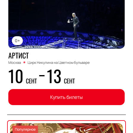
0+
АРТИСТ
Москва
Цирк Никулина на Цветном бульваре
10
13
СЕНТ
СЕНТ
Купить билеты
Популярное