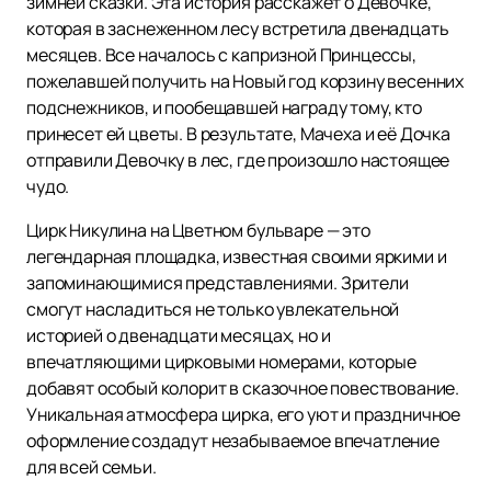
зимней сказки. Эта история расскажет о Девочке,
которая в заснеженном лесу встретила двенадцать
месяцев. Все началось с капризной Принцессы,
пожелавшей получить на Новый год корзину весенних
подснежников, и пообещавшей награду тому, кто
принесет ей цветы. В результате, Мачеха и её Дочка
отправили Девочку в лес, где произошло настоящее
чудо.
Цирк Никулина на Цветном бульваре — это
легендарная площадка, известная своими яркими и
запоминающимися представлениями. Зрители
смогут насладиться не только увлекательной
историей о двенадцати месяцах, но и
впечатляющими цирковыми номерами, которые
добавят особый колорит в сказочное повествование.
Уникальная атмосфера цирка, его уют и праздничное
оформление создадут незабываемое впечатление
для всей семьи.