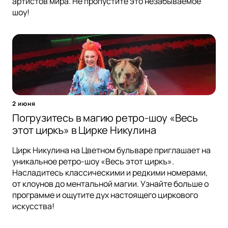
артистов мира. Не пропустите это незабываемое
шоу!
2 июня
Погрузитесь в магию ретро-шоу «Весь
этот циркъ» в Цирке Никулина
Цирк Никулина на Цветном бульваре приглашает на
уникальное ретро-шоу «Весь этот циркъ».
Насладитесь классическими и редкими номерами,
от клоунов до ментальной магии. Узнайте больше о
программе и ощутите дух настоящего циркового
искусства!