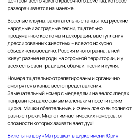
центром всего яркого красочного действа, которое
разворачивается на манеже.
Веселые клоуны, зажигательные танцы под русские
народные и эстрадные песни, тщательно
продуманные костюмы и декорации, выступления
дрессированных животных – все это искусно
объединено воедино. Россия многогранна, в ней
живут разные народы на огромной территории, и у
всех есть свои традиции, обычаи, песни и кухня.
Номера тщательно отрепетированы и органично
смотрятся в канве всего представления.
Замечательный номер с медведями на велосипедах
понравится даже самым маленьким посетителям
цирка. Мишки обаятельные, и очень ловко выполняют
разные трюки. Много гимнастических номеров, от
сложности которых захватывает дух!
Билеты на шоу «Матрешка» в цирке имени Юрия