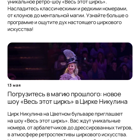
уникальное ретро-шоу «Весь этот циркъ».
Насладитесь классическими и редкими номерами,
от клоунов до ментальной магии. Узнайте больше о
программе и ощутите дух настоящего циркового
искусства!
13 мая
Погрузитесь в магию прошлого: новое
шоу «Весь этот циркъ» в Цирке Никулина
Цирк Никулина на Цветном бульваре приглашает
на шоу «Весь этот циркъ». Вас ждут уникальные
номера, от арбалетчиков до дрессированных тигров,
в атмосфере ретроспективы циркового искусства.