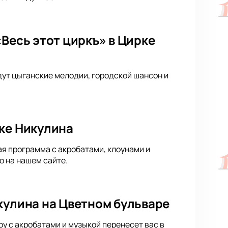
Весь этот циркъ» в Цирке
дут цыганские мелодии, городской шансон и
рке Никулина
ая программа с акробатами, клоунами и
 на нашем сайте.
кулина на Цветном бульваре
у с акробатами и музыкой перенесет вас в