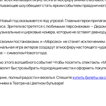
тывающее шоу обещает стать ярким событием праздничного
к Новый год оказывается под угрозой. Главные герои прилага
деса. Зрители встретятся с любимыми персонажами — Дедом
узыкальные и цирковые номера, которые не оставят равноду
 своими постановками, и «Морозко» не станет исключением
альная игра актеров создадут атмосферу настоящего чуда
ке — символом Нового года.
ью этого волшебного события! Чтобы посетить спектакль «М
волит быстро выбрать подходящие места и оформить покупку
дник, полный радости и веселья. Спешите
купить билеты на 
ием в Театре на Цветном бульваре!