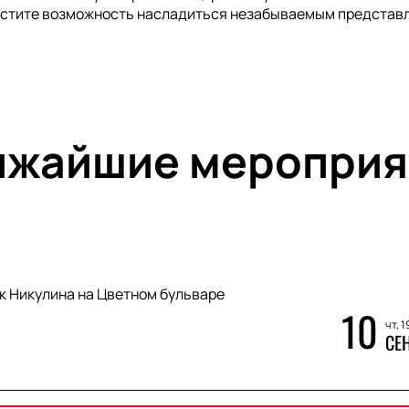
пустите возможность насладиться незабываемым представ
ижайшие мероприя
к Никулина на Цветном бульваре
10
чт, 1
СЕ