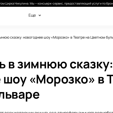
ом Цирка Никулина. Мы — консьерж-сервис, предоставляющий услуги по брон
Еще
мнюю сказку: новогоднее шоу «Морозко» в Театре на Цветном бул
ь в зимнюю сказку
 шоу «Морозко» в Т
льваре
ет всех желающих окунуться в атмосферу зимнего волшебств