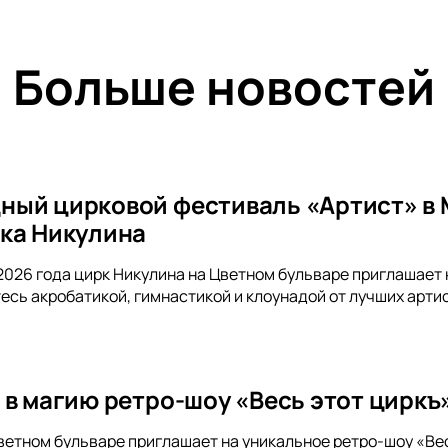
Больше новостей
ый цирковой фестиваль «Артист» в 
ка Никулина
я 2026 года цирк Никулина на Цветном бульваре приглаша
есь акробатикой, гимнастикой и клоунадой от лучших арти
 в магию ретро-шоу «Весь этот циркъ
ветном бульваре приглашает на уникальное ретро-шоу «Ве