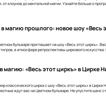
, от клоунов до ментальной магии. Узнайте больше о прог
 в магию прошлого: новое шоу «Весь э
ветном бульваре приглашает на шоу «Весь этот циркъ». Ва
тигров, в атмосфере ретроспективы циркового искусства.
в магию: «Весь этот циркъ» в Цирке 
мир классического цирка с шоу «Весь этот циркъ» в Цирке 
отные ждут вас на Цветном бульваре. Не упустите шанс с