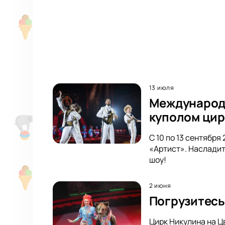
13 июля
Международн
куполом цир
С 10 по 13 сентябр
«Артист». Насладит
шоу!
2 июня
Погрузитесь
Цирк Никулина на Ц