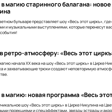
 в магию старинного балагана: новое 
лина
ветном бульваре представляет шоу «Весь этот циркъ», гд
и и музыкальными выступлениями, которые перенесут вас 
 события!
в ретро-атмосферу: «Весь этот циркъ
магию начала XX века на шоу «Весь этот циркъ» в Цирке Ни
а и захватывающие трюки создают неповторимую атмосфер
тве.
 в магию: новая программа «Весь это
уникальное шоу «Весь этот циркъ» в Цирке Никулина на Цв
ными проекциями и спецэффектами, звезды эстрады и акро