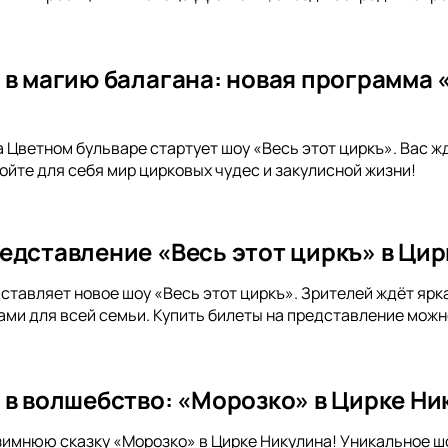
 в магию балагана: новая программа «
а Цветном бульваре стартует шоу «Весь этот циркъ». Вас ж
йте для себя мир цирковых чудес и закулисной жизни!
едставление «Весь этот циркъ» в Ци
ставляет новое шоу «Весь этот циркъ». Зрителей ждёт ярк
и для всей семьи. Купить билеты на представление можно
 в волшебство: «Морозко» в Цирке Ни
зимнюю сказку «Морозко» в Цирке Никулина! Уникальное шо