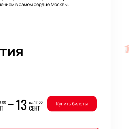
лением в самом сердце Москвы.
тия
13
9:00
вс, 17:00
Купить билеты
НТ
СЕНТ