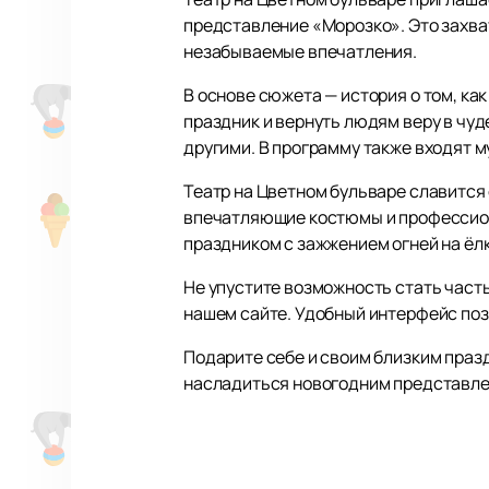
представление «Морозко». Это захва
незабываемые впечатления.
В основе сюжета — история о том, ка
праздник и вернуть людям веру в чу
другими. В программу также входят м
Театр на Цветном бульваре славится
впечатляющие костюмы и профессион
праздником с зажжением огней на ёл
Не упустите возможность стать част
нашем сайте. Удобный интерфейс поз
Подарите себе и своим близким праз
насладиться новогодним представлен