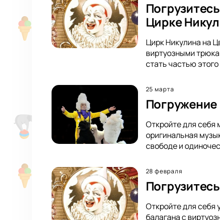
Погрузитесь
Цирке Нику
Цирк Никулина на Ц
виртуозными трюкам
стать частью этого
25 марта
Погружение 
Откройте для себя 
оригинальная музык
свободе и одиночес
28 февраля
Погрузитесь
Откройте для себя 
балагана с виртуоз