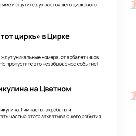
рамме и ощутите дух настоящего циркового
тот циркъ» в Цирке
с ждут уникальные номера, от арбалетчиков
 Не пропустите это незабываемое событие!
Никулина на Цветном
Никулина. Гимнасты, акробаты и
тать частью этого захватывающего события!