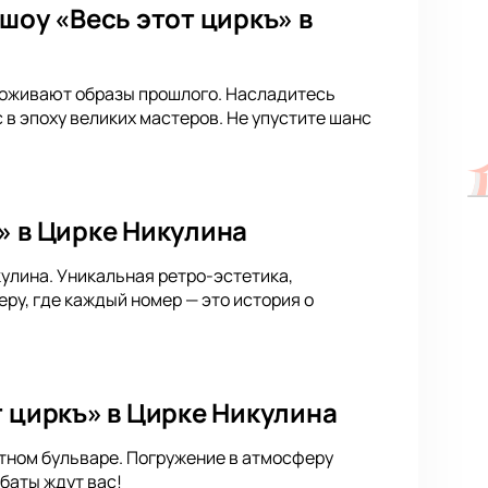
шоу «Весь этот циркъ» в
е оживают образы прошлого. Насладитесь
в эпоху великих мастеров. Не упустите шанс
» в Цирке Никулина
кулина. Уникальная ретро-эстетика,
у, где каждый номер — это история о
т циркъ» в Цирке Никулина
етном бульваре. Погружение в атмосферу
баты ждут вас!