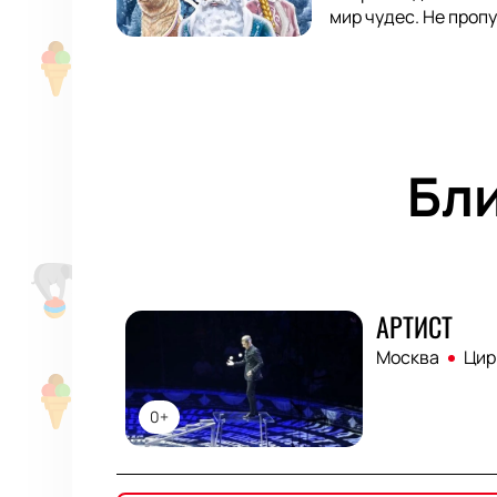
мир чудес. Не про
Бл
АРТИСТ
Москва
Цир
0+