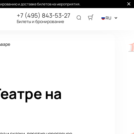
ированию и доставке билетов на мероприятия.
+7 (495) 843-53-27
RU
Билеты и бронирование
ьваре
:
еатре на
а и сказки, посетив новогоднее