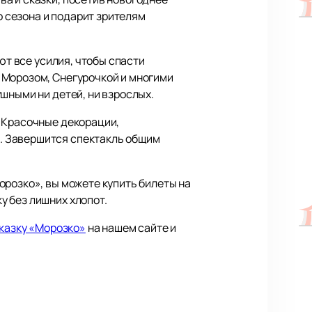
 сезона и подарит зрителям
ют все усилия, чтобы спасти
 Морозом, Снегурочкой и многими
шными ни детей, ни взрослых.
. Красочные декорации,
. Завершится спектакль общим
орозко», вы можете купить билеты на
 без лишних хлопот.
сказку «Морозко»
на нашем сайте и