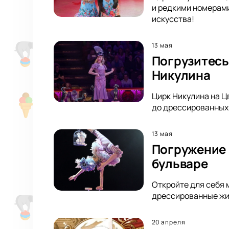
и редкими номерами
искусства!
13 мая
Погрузитесь
Никулина
Цирк Никулина на Ц
до дрессированных 
13 мая
Погружение 
бульваре
Откройте для себя 
дрессированные жив
20 апреля