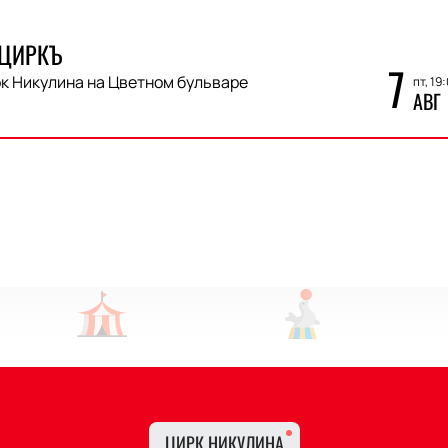
 ЦИРКЪ
7
к Никулина на Цветном бульваре
пт, 19
АВГ
ЦИРК НИКУЛИНА