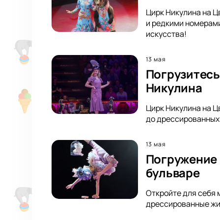
Цирк Никулина на Ц
и редкими номерами
искусства!
13 мая
Погрузитесь
Никулина
Цирк Никулина на Ц
до дрессированных 
13 мая
Погружение 
бульваре
Откройте для себя 
дрессированные жив