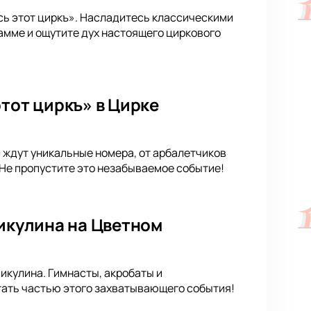
сь этот циркъ». Насладитесь классическими
рамме и ощутите дух настоящего циркового
тот циркъ» в Цирке
с ждут уникальные номера, от арбалетчиков
 Не пропустите это незабываемое событие!
Никулина на Цветном
Никулина. Гимнасты, акробаты и
тать частью этого захватывающего события!