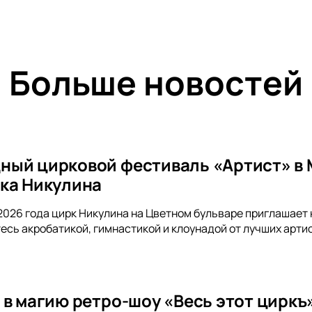
Больше новостей
ый цирковой фестиваль «Артист» в 
ка Никулина
я 2026 года цирк Никулина на Цветном бульваре приглаша
есь акробатикой, гимнастикой и клоунадой от лучших арти
 в магию ретро-шоу «Весь этот циркъ