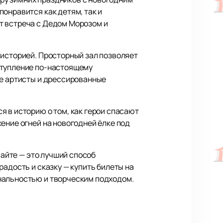
онравится как детям, так и
т встреча с Дедом Морозом и
 историей. Просторный зал позволяет
ступление по-настоящему
ые артисты и дрессированные
 в историю о том, как герои спасают
ение огней на новогодней ёлке под
айте — это лучший способ
адость и сказку — купить билеты на
нальностью и творческим подходом.