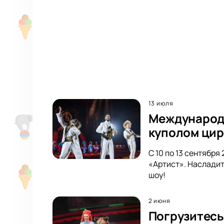
13 июля
Международн
куполом цир
С 10 по 13 сентябр
«Артист». Насладит
шоу!
2 июня
Погрузитесь