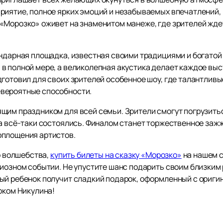
иятие, полное ярких эмоций и незабываемых впечатлений, п
«Морозко» оживет на знаменитом манеже, где зрителей жде
ендарная площадка, известная своими традициями и богатой
в полной мере, а великолепная акустика делает каждое вы
дготовил для своих зрителей особенное шоу, где талантлив
вероятные способности.
им праздником для всей семьи. Зрители смогут погрузиться
а всё-таки состоялись. Финалом станет торжественное зажж
оплощения артистов.
о волшебства,
купить билеты на сказку «Морозко»
на нашем с
иозном событии. Не упустите шанс подарить своим близким р
ый ребенок получит сладкий подарок, оформленный с ориги
рком Никулина!