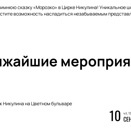
зимнюю сказку «Морозко» в Цирке Никулина! Уникальное шо
пустите возможность насладиться незабываемым представ
ижайшие мероприя
к Никулина на Цветном бульваре
10
чт, 1
СЕ