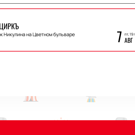
 ЦИРКЪ
7
к Никулина на Цветном бульваре
пт, 19
АВГ