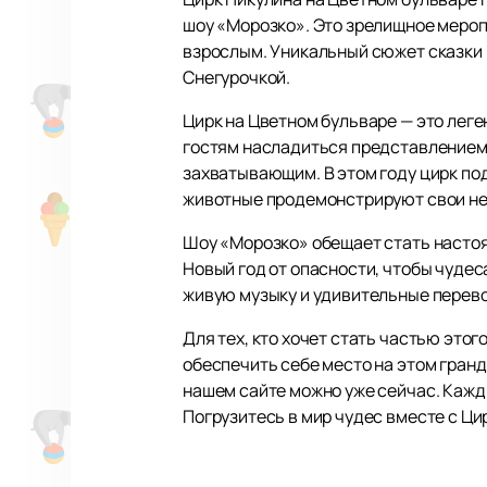
шоу «Морозко». Это зрелищное меропр
взрослым. Уникальный сюжет сказки 
Снегурочкой.
Цирк на Цветном бульваре — это лег
гостям насладиться представлением 
захватывающим. В этом году цирк по
животные продемонстрируют свои не
Шоу «Морозко» обещает стать настоящ
Новый год от опасности, чтобы чудес
живую музыку и удивительные перев
Для тех, кто хочет стать частью этог
обеспечить себе место на этом гранд
нашем сайте можно уже сейчас. Кажд
Погрузитесь в мир чудес вместе с Ци