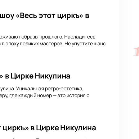
шоу «Весь этот циркъ» в
е оживают образы прошлого. Насладитесь
в эпоху великих мастеров. Не упустите шанс
» в Цирке Никулина
кулина. Уникальная ретро-эстетика,
у, где каждый номер — это история о
т циркъ» в Цирке Никулина