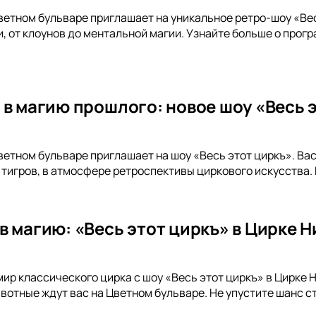
ветном бульваре приглашает на уникальное ретро-шоу «Ве
, от клоунов до ментальной магии. Узнайте больше о прог
 в магию прошлого: новое шоу «Весь э
ветном бульваре приглашает на шоу «Весь этот циркъ». Ва
тигров, в атмосфере ретроспективы циркового искусства.
в магию: «Весь этот циркъ» в Цирке 
мир классического цирка с шоу «Весь этот циркъ» в Цирке 
отные ждут вас на Цветном бульваре. Не упустите шанс с