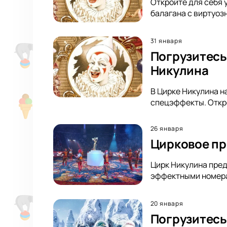
Откройте для себя 
балагана с виртуоз
31 января
Погрузитесь
Никулина
В Цирке Никулина н
спецэффекты. Откро
26 января
Цирковое пр
Цирк Никулина пред
эффектными номерам
20 января
Погрузитесь