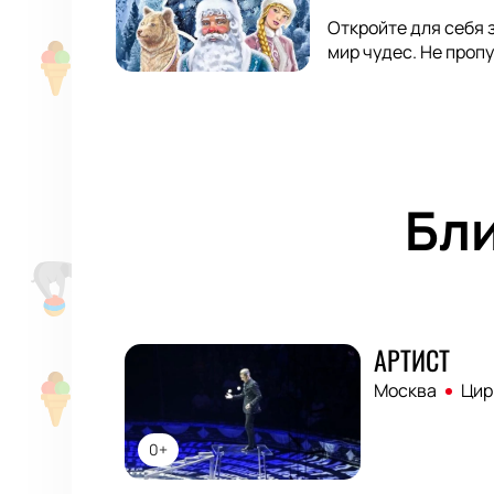
Откройте для себя 
мир чудес. Не про
Бл
АРТИСТ
Москва
Цир
0+