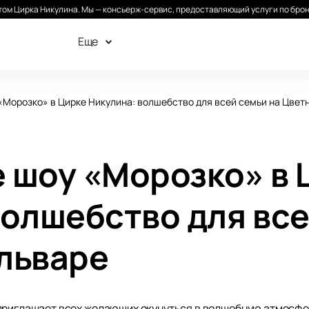
ом Цирка Никулина. Мы — консьерж-сервис, предоставляющий услуги по брон
Еще
«Морозко» в Цирке Никулина: волшебство для всей семьи на Цвет
 шоу «Морозко» в 
волшебство для все
льваре
приглашает всех желающих окунуться в волшебную атмосфе