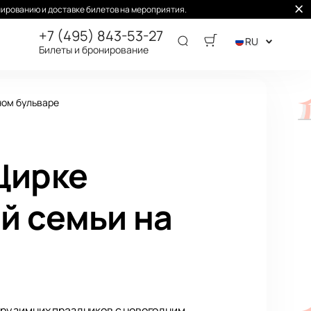
ированию и доставке билетов на мероприятия.
+7 (495) 843-53-27
RU
Билеты и бронирование
ном бульваре
Цирке
й семьи на
ру зимних праздников с новогодним