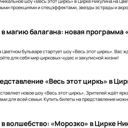
уникальное шоу «Весь этот циркъ» в Цирке Никулина на Цв
ными проекциями и спецэффектами, звезды эстрады и акро
 в магию балагана: новая программа «
а Цветном бульваре стартует шоу «Весь этот циркъ». Вас ж
йте для себя мир цирковых чудес и закулисной жизни!
едставление «Весь этот циркъ» в Ци
ставляет новое шоу «Весь этот циркъ». Зрителей ждёт ярк
и для всей семьи. Купить билеты на представление можно
 в волшебство: «Морозко» в Цирке Ни