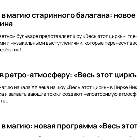
 в магию старинного балагана: новое 
лина
ветном бульваре представляет шоу «Весь этот циркъ», гд
и и музыкальными выступлениями, которые перенесут вас 
 события!
в ретро-атмосферу: «Весь этот циркъ
магию начала XX века на шоу «Весь этот циркъ» в Цирке Ни
а и захватывающие трюки создают неповторимую атмосфер
тве.
 в магию: новая программа «Весь это