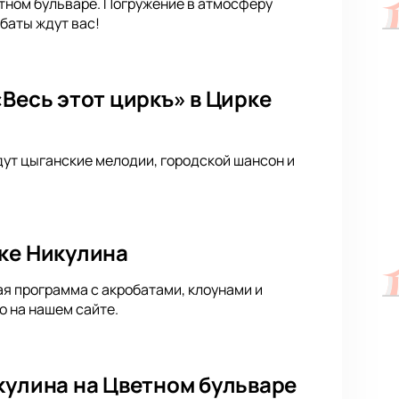
етном бульваре. Погружение в атмосферу
баты ждут вас!
Весь этот циркъ» в Цирке
дут цыганские мелодии, городской шансон и
рке Никулина
ая программа с акробатами, клоунами и
 на нашем сайте.
кулина на Цветном бульваре