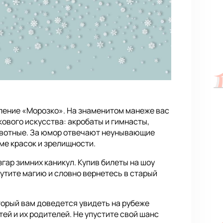
ление «Морозко». На знаменитом манеже вас
ового искусства: акробаты и гимнасты,
животные. За юмор отвечают неунывающие
е красок и зрелищности.
гар зимних каникул. Купив билеты на шоу
щутите магию и словно вернетесь в старый
торый вам доведется увидеть на рубеже
ей и их родителей. Не упустите свой шанс