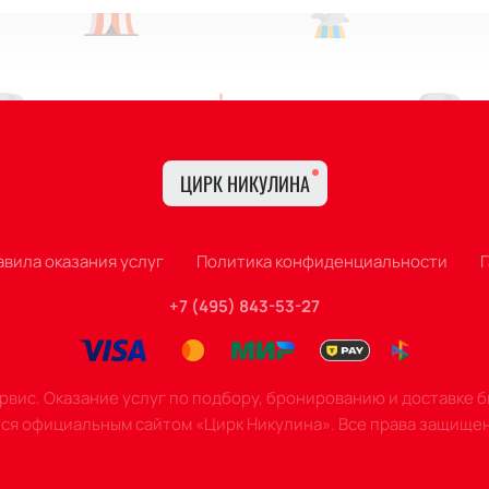
чается в расположении мест в зале и уровне к
ант для просмотра шоу.
ЦИРК НИКУЛИНА
авила оказания услуг
Политика конфиденциальности
+7 (495) 843-53-27
вис. Оказание услуг по подбору, бронированию и доставке 
тся официальным сайтом «Цирк Никулина». Все права защище