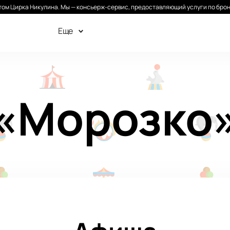
ом Цирка Никулина. Мы — консьерж-сервис, предоставляющий услуги по брон
Еще
«Морозко