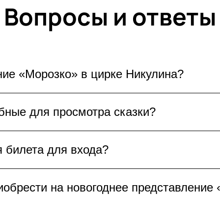
Вопросы и ответы
ние «Морозко» в цирке Никулина?
о» в Цирке Никулина рассказывает о волшебн
бные для просмотра сказки?
 трюки, акробаты, дрессированные животные 
 чудеса для всей семьи.
дней сказки «Морозко» в Москве лучше выбир
 билета для входа?
на вся сцена, трюки и акробатические номера.
шоу.
озко» в Цирке Никулина бумажная версия биле
иобрести на новогоднее представление
ефоне. Это удобно и безопасно, позволяет бы
еру.
озко» в Цирке Никулина можно приобрести би