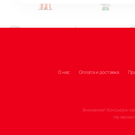
стандартные и VIP. Различие заклю
зрителю выбрать оптимальный вари
О нас
Оплата и доставка
Пр
Внимание! Консьерж-сер
Не являе