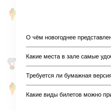
О чём новогоднее представле
Новогоднее представление «Морозк
Какие места в зале самые удо
зло. Зрителей ждут захватывающие
создавая праздничную атмосферу и
Для комфортного просмотра нового
Требуется ли бумажная версия
зала на средних рядах. Оттуда вид
полного погружения в волшебство 
Для входа на новогоднее шоу «Мор
Какие виды билетов можно пр
показать электронный билет на тел
погрузиться в праздничную атмосф
На новогоднее представление «Мор