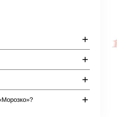
ой сказке, где добро побеждает
и встреча с любимыми героями,
ать места в центральной части
 Это оптимальный выбор для
та не требуется. Достаточно
 «Морозко»?
стро пройти на место и полностью
леты разных категорий: