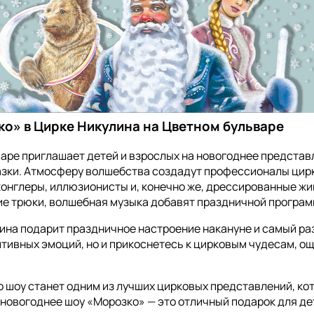
о» в Цирке Никулина на Цветном бульваре
аре приглашает детей и взрослых на новогоднее представ
азки. Атмосферу волшебства создадут профессионалы цирк
жонглеры, иллюзионисты и, конечно же, дрессированные 
е трюки, волшебная музыка добавят праздничной программ
на подарит праздничное настроение накануне и самый раз
итивных эмоций, но и прикоснетесь к цирковым чудесам, о
о шоу станет одним из лучших цирковых представлений, ко
 новогоднее шоу «Морозко» — это отличный подарок для дет