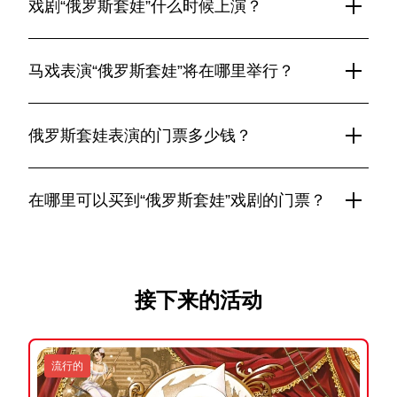
戏剧“俄罗斯套娃”什么时候上演？
马戏表演“俄罗斯套娃”将于 2025 年 2 月 14 日至 3 月 30 日在
茨维特诺伊大道的尼库林马戏团上演。这是一场充满活力的表
马戏表演“俄罗斯套娃”将在哪里举行？
演，独特的表演、杂技和神奇的氛围。
“俄罗斯套娃”表演将在茨维特诺伊大道的尼库林马戏团上演，
该马戏团是俄罗斯最古老、最著名的马戏团之一，位于莫斯科
俄罗斯套娃表演的门票多少钱？
市中心。
俄罗斯套娃的票价取决于所选航段和座位类别。当前价格可以
在我们的网站上找到。我们建议您提前购买门票，因为演出的
在哪里可以买到“俄罗斯套娃”戏剧的门票？
需求量很大。
俄罗斯套娃表演的门票可在我们的网站上购买。付款后，电子
门票将通过电子邮件发送给您；您可以通过移动设备在马戏团
出示或打印电子门票。
接下来的活动
流行的