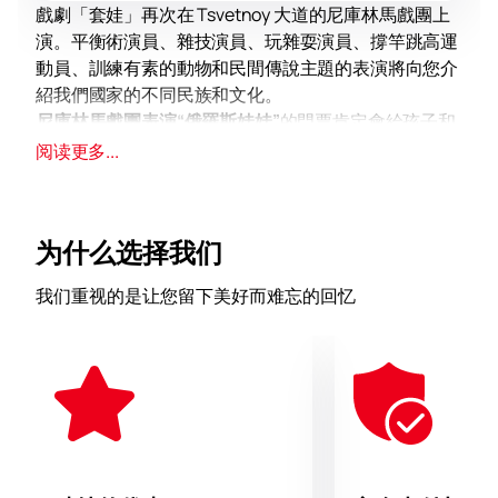
戲劇「套娃」再次在 Tsvetnoy 大道的尼庫林馬戲團上
演。平衡術演員、雜技演員、玩雜耍演員、撐竿跳高運
動員、訓練有素的動物和民間傳說主題的表演將向您介
紹我們國家的不同民族和文化。
尼庫林馬戲團表演“俄羅斯娃娃”
的門票肯定會給孩子和
他們的父母帶來大量積極的情緒，因為根據觀眾的評
阅读更多...
論，這場馬戲表演被認為是 2024 年最佳節目。
這場獨特的馬戲團表演於一年前首演，受到了觀眾的極
大歡迎。年輕和年長的觀眾都對這場以尼庫林馬戲團傳
为什么选择我们
統風格創作的新表演表示讚賞。在其中，作者將古典的
表演方式與民間藝術元素相結合，精心處理每個節目並
我们重视的是让您留下美好而难忘的回忆
保持對民間價值觀和文化的尊重。第二季中，該劇以超
越人類能力的精彩表演不斷帶給我們驚喜。
當一個巨大的俄羅斯娃娃（俄羅斯文化的象徵）突然出
現時，舞台上發生了真正的魔術，藝術家們從娃娃中走
出來，表演他們獨特的節目。自去年三月以來，已有數
千名觀眾觀看了這場演出，他們不僅注意到了馬戲團表
演者高超的技藝，還注意到了令人驚嘆的民間風格服
裝、壯麗的場景和神奇的氛圍。現場音樂與之相得益