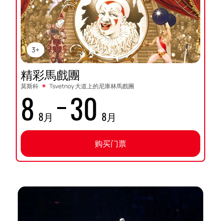
3+
精彩馬戲團
莫斯科
Tsvetnoy 大道上的尼庫林馬戲團
8
30
8月
8月
购买门票