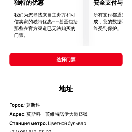
独特的优惠
安全支付与数
彰：浪漫曲、民謠、現場管弦樂團。
此次演出成為這個馬戲團始於上個世紀的歷史的精彩延
我们为您寻找来自主办方和可
所有支付都通过安
續。 1919年革命後，該馬戲團成為第一個莫斯科國家馬
信卖家的独特优惠——甚至包括
成，您的数据不会
戲團。甚至在第二次世界大戰期間，他的舞台上也上演
那些在官方渠道已无法购买的
终受到保护。
了新的表演，包括模擬戰鬥的特技。此時，「陽光小
门票。
丑」卡蘭達什開始聲名鵲起，隨後他的工作由蘇聯人民
藝術家、著名小丑尤里·尼庫林繼續，並於1983年成為
該劇的導演。如今，位於茨維特諾伊大道的馬戲團以他
选择门票
的名字命名，並繼續尊重和遵循俄羅斯最優秀馬戲團的
傳統。
購買莫斯科戲劇「套娃」的門票
感謝我們的服務，您現在可以購買位於 Tsvetnoy 大道
地址
的尼庫林馬戲團戲劇「套娃」的門票。只需選擇您參觀
馬戲團的日期、禮堂的座位以及您的聯絡資訊。付款
Город
:
莫斯科
後，演出門票將立即歸您所有，並將以電子方式發送到
指定的電子郵件信箱。您無需列印它們來參加展會。
Адрес
:
莫斯科，茨維特諾伊大道13號
Станция метро
:
Цветной бульвар