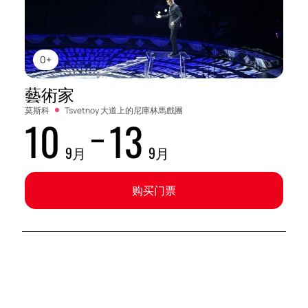
0+
藝術家
莫斯科
Tsvetnoy 大道上的尼庫林馬戲團
10
13
9月
9月
购买门票