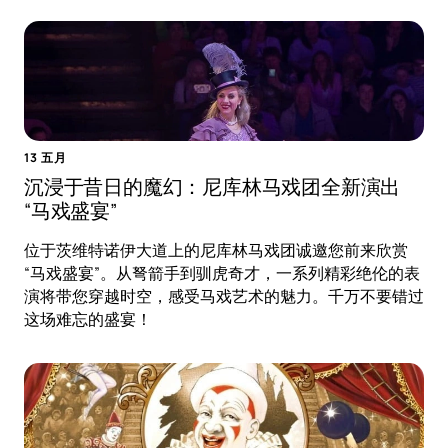
13 五月
沉浸于昔日的魔幻：尼库林马戏团全新演出
“马戏盛宴”
位于茨维特诺伊大道上的尼库林马戏团诚邀您前来欣赏
“马戏盛宴”。从弩箭手到驯虎奇才，一系列精彩绝伦的表
演将带您穿越时空，感受马戏艺术的魅力。千万不要错过
这场难忘的盛宴！