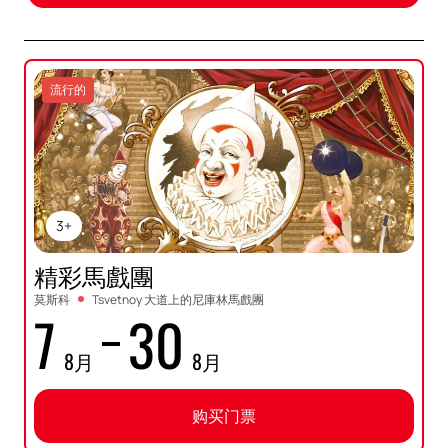
流行的
3+
精彩馬戲團
莫斯科
Tsvetnoy 大道上的尼庫林馬戲團
7
30
8月
8月
购买门票