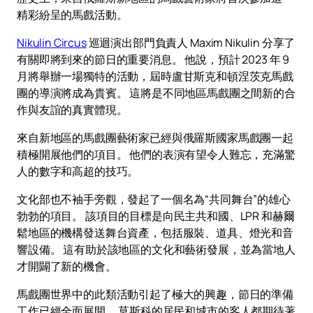
精彩紛呈的馬戲活動。
Nikulin Circus
巡迴演出部門負責人 Maxim Nikulin 分享了
有關即將到來的節日的重要消息。 他說，預計 2023 年 9
月將舉辦一場獨特的活動，屆時盧甘斯克和頓涅茨克馬戲
團的導演將成為貴賓。 這將是不同地區馬戲團之間新的合
作與友誼的真實體現。
來自新地區的馬戲團藝術家已經與俄羅斯國家馬戲團一起
積極開展他們的項目。 他們的表演有望令人難忘，充滿驚
人的數字和高超的技巧。
文化部也不袖手旁觀，發起了一個名為“共同舞台”的雄心
勃勃的項目。 該項目的目標是向民主共和國、LPR 和赫爾
鬆地區的機構發送舞台資產，包括服裝、道具、燈光和音
響設備。 這有助於該地區的文化和藝術發展，並為當地人
才開闢了新的機會。
馬戲團世界中的此類活動引起了極大的興趣，節日的準備
工作已經全面展開。 莫斯科的居民和城市的客人都期待著