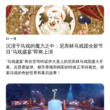
31 一月
沉浸于马戏的魔力之中：尼库林马戏团全新节
目“马戏盛宴”即将上演
“马戏盛宴”将在茨韦特诺伊大道上的尼库林马戏团盛大开
幕。吉普赛旋律、都市香颂和精彩的特效正等待着您。探
索马戏的奇妙世界和幕后故事！