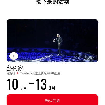
接下来的活动
0+
藝術家
莫斯科
Tsvetnoy 大道上的尼庫林馬戲團
10
13
9月
9月
购买门票