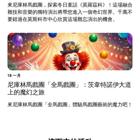
來尼庫林馬戲團，探索冬日童話《莫羅茲科》！這場融合
雜技和音樂的獨特演出將帶您進入一個奇幻世界。千萬不
要錯過在莫斯科市中心欣賞這場難忘演出的機會。
18 一月
尼庫林馬戲團「全馬戲團」：茨韋特諾伊大道
上的魔幻之旅
來尼庫林馬戲團「全馬戲團」體驗馬戲團藝術的魔力吧！