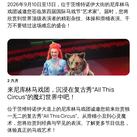
2026年9月10日至13日，位于茨维特诺伊大街的尼库林马
戏团诚邀您莅临第四届国际马戏节“艺术家”。届时，您将
欣赏到世界顶级表演者的精彩杂技、体操和滑稽表演。千
万不要错过这场难忘的盛会！
2 六月
来尼库林马戏团，沉浸在复古秀“All This
Circus”的魔幻世界中吧！
位于茨维特诺伊大道上的尼库林马戏团诚邀您前来欣赏独
一无二的复古秀“All This Circus”。从滑稽小丑到心灵魔
术，您将欣赏到经典与罕见的表演。了解更多节目信息，
体验真正的马戏艺术！