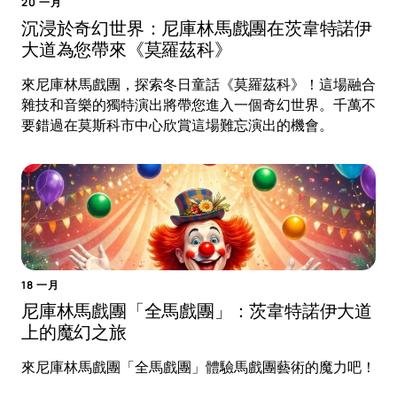
20 一月
沉浸於奇幻世界：尼庫林馬戲團在茨韋特諾伊
大道為您帶來《莫羅茲科》
來尼庫林馬戲團，探索冬日童話《莫羅茲科》！這場融合
雜技和音樂的獨特演出將帶您進入一個奇幻世界。千萬不
要錯過在莫斯科市中心欣賞這場難忘演出的機會。
18 一月
尼庫林馬戲團「全馬戲團」：茨韋特諾伊大道
上的魔幻之旅
來尼庫林馬戲團「全馬戲團」體驗馬戲團藝術的魔力吧！