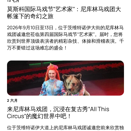
13 七月
莫斯科国际马戏节“艺术家”：尼库林马戏团大
帐篷下的奇幻之旅
2026年9月10日至13日，位于茨维特诺伊大街的尼库林马
戏团诚邀您莅临第四届国际马戏节“艺术家”。届时，您将
欣赏到世界顶级表演者的精彩杂技、体操和滑稽表演。千
万不要错过这场难忘的盛会！
2 六月
来尼库林马戏团，沉浸在复古秀“All This
Circus”的魔幻世界中吧！
位于茨维特诺伊大道上的尼库林马戏团诚邀您前来欣赏独