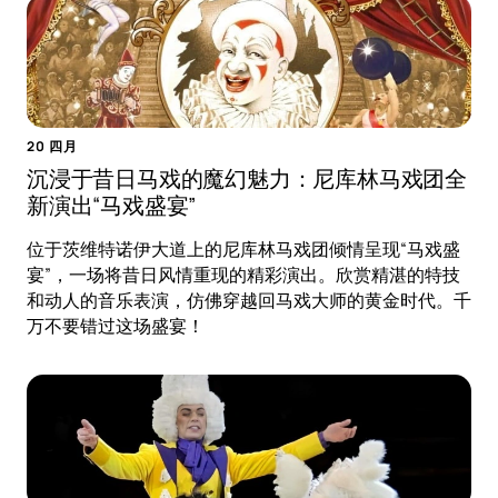
20 四月
沉浸于昔日马戏的魔幻魅力：尼库林马戏团全
新演出“马戏盛宴”
位于茨维特诺伊大道上的尼库林马戏团倾情呈现“马戏盛
宴”，一场将昔日风情重现的精彩演出。欣赏精湛的特技
和动人的音乐表演，仿佛穿越回马戏大师的黄金时代。千
万不要错过这场盛宴！