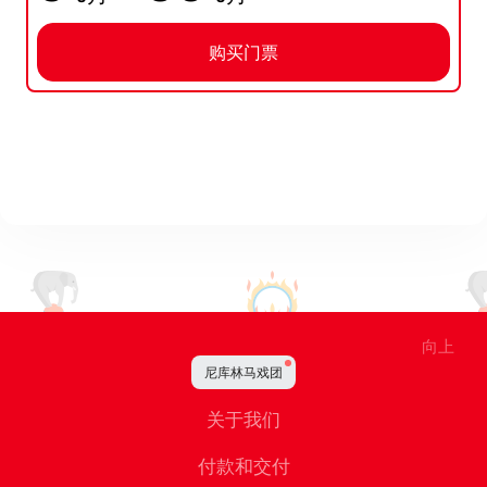
购买门票
向上
尼库林马戏团
关于我们
付款和交付