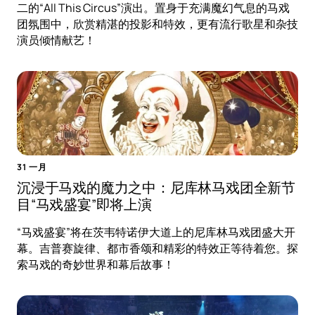
二的“All This Circus”演出。置身于充满魔幻气息的马戏
团氛围中，欣赏精湛的投影和特效，更有流行歌星和杂技
演员倾情献艺！
31 一月
沉浸于马戏的魔力之中：尼库林马戏团全新节
目“马戏盛宴”即将上演
“马戏盛宴”将在茨韦特诺伊大道上的尼库林马戏团盛大开
幕。吉普赛旋律、都市香颂和精彩的特效正等待着您。探
索马戏的奇妙世界和幕后故事！