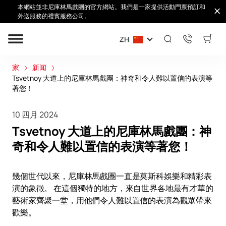
本網站並非尼庫林馬戲團的官方網站。我們是一家提供活動門票預訂和
外送服務的禮賓服務公司。
ZH
家
新闻
Tsvetnoy 大道上的尼庫林馬戲團：神奇和令人難以置信的表演等
著您！
10 四月 2024
Tsvetnoy 大道上的尼庫林馬戲團：神
奇和令人難以置信的表演等著您！
幾個世代以來，尼庫林馬戲團一直是莫斯科娛樂和精彩表
演的象徵。 在這個獨特的地方，來自世界各地最有才華的
藝術家齊聚一堂，用他們令人難以置信的表演為觀眾帶來
歡樂。